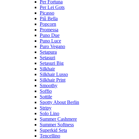
Per Fortuna
Per Lei Gots
Picasso
Piû Bella
Popcorn
Promessa
Puno Due
Puno Luce
Puro Vegano
Setapura
Setasuri
Setasuri Big
Silkhair
Silkhair Lusso
Silkhair Print
Smoothy
Soffio
Sottile
Spotty About Berlin
Stripy
Solo Lino
Summer Cashmere
Summer Softness
Superkid Seta
Tencellino