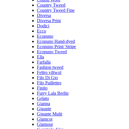
Country Tweed
Country Tweed Fine
Diversa
Diversa Print
Dodici
Ecco
Ecopuno
Ecopuno Hand-dyed
Ecopuno Print/ Stripe
Ecopuno Tweed
Ella
Farfalla
Fashion tweed
Feltro viltwol
Filo Di Gio
Filo Paillettes
Finito
Furry Lala Berlin
Gelato
Gianna
Gigante
Gigante Multi
Glamcot
Glamour