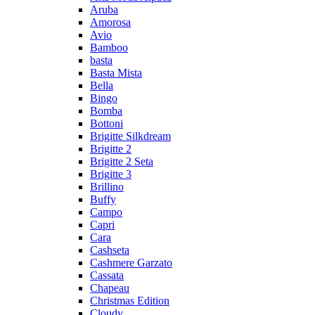
Aruba
Amorosa
Avio
Bamboo
basta
Basta Mista
Bella
Bingo
Bomba
Bottoni
Brigitte Silkdream
Brigitte 2
Brigitte 2 Seta
Brigitte 3
Brillino
Buffy
Campo
Capri
Cara
Cashseta
Cashmere Garzato
Cassata
Chapeau
Christmas Edition
Cloudy