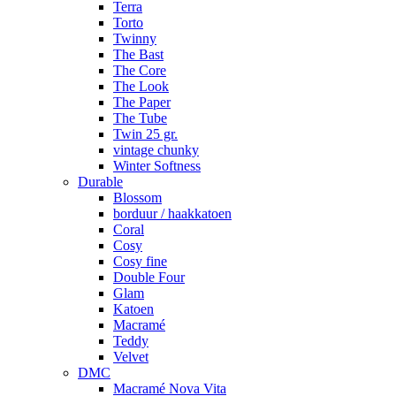
Terra
Torto
Twinny
The Bast
The Core
The Look
The Paper
The Tube
Twin 25 gr.
vintage chunky
Winter Softness
Durable
Blossom
borduur / haakkatoen
Coral
Cosy
Cosy fine
Double Four
Glam
Katoen
Macramé
Teddy
Velvet
DMC
Macramé Nova Vita