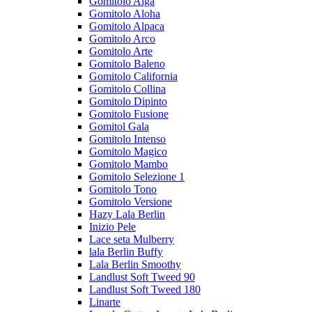
Gomitolo Alga
Gomitolo Aloha
Gomitolo Alpaca
Gomitolo Arco
Gomitolo Arte
Gomitolo Baleno
Gomitolo California
Gomitolo Collina
Gomitolo Dipinto
Gomitolo Fusione
Gomitol Gala
Gomitolo Intenso
Gomitolo Magico
Gomitolo Mambo
Gomitolo Selezione 1
Gomitolo Tono
Gomitolo Versione
Hazy Lala Berlin
Inizio Pele
Lace seta Mulberry
lala Berlin Buffy
Lala Berlin Smoothy
Landlust Soft Tweed 90
Landlust Soft Tweed 180
Linarte