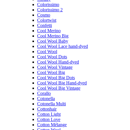
Colorissimo
Colorissimo 2
Cosmo
Colortwist
Confetti
Cool Merino
Cool Merino Big
Cool Wool Baby
Cool Wool Lace hand-dyed
Cool Wool
Cool Wool Dots
Cool Wool Hand-dyed
Cool Wool Vintage
Cool Wool Big
Cool Wool Big Dots
Cool Wool Big Hand-dyed
Cool Wool Big Vintage
Corallo
Cotonella
Cotonella Multi
Cottonhair
Cotton Light
Cotton Love
Cotton Mélange
Cotton Wool