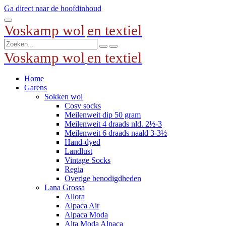
Ga direct naar de hoofdinhoud
Voskamp wol
en textiel
Voskamp wol
en textiel
Home
Garens
Sokken wol
Cosy socks
Meilenweit dip 50 gram
Meilenweit 4 draads nld. 2½-3
Meilenweit 6 draads naald 3-3½
Hand-dyed
Landlust
Vintage Socks
Regia
Overige benodigdheden
Lana Grossa
Allora
Alpaca Air
Alpaca Moda
Alta Moda Alpaca