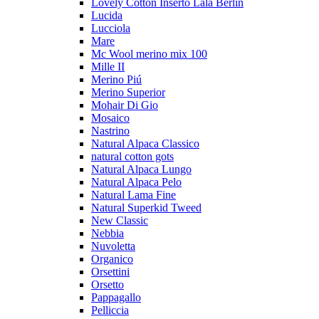
Lovely Cotton Inserto Lala Berlin
Lucida
Lucciola
Mare
Mc Wool merino mix 100
Mille II
Merino Piú
Merino Superior
Mohair Di Gio
Mosaico
Nastrino
Natural Alpaca Classico
natural cotton gots
Natural Alpaca Lungo
Natural Alpaca Pelo
Natural Lama Fine
Natural Superkid Tweed
New Classic
Nebbia
Nuvoletta
Organico
Orsettini
Orsetto
Pappagallo
Pelliccia