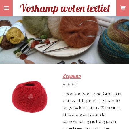
Voskamp wol
en textiel
Ga
direct
naar
de
hoofdinhoud
Ecopuno
€ 8,95
Ecopuno van Lana Grossa is
een zacht garen bestaande
uit 72 % katoen, 17 % merino,
11 % alpaca. Door de
samenstelling is het garen
goed geschikt voor het