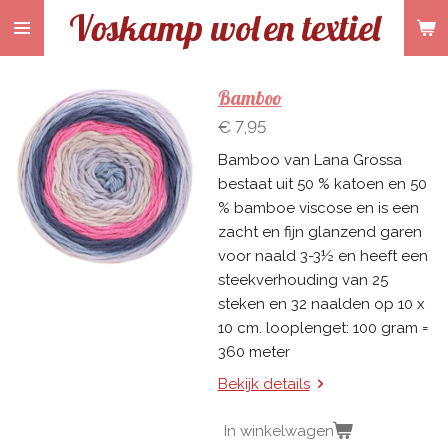
Voskamp wol
en textiel
Ga
direct
naar
de
Bamboo
hoofdinhoud
€ 7,95
Bamboo van Lana Grossa
bestaat uit 50 % katoen en 50
% bamboe viscose en is een
zacht en fijn glanzend garen
voor naald 3-3½ en heeft een
steekverhouding van 25
steken en 32 naalden op 10 x
10 cm. looplenget: 100 gram =
360 meter
Bekijk details
In winkelwagen