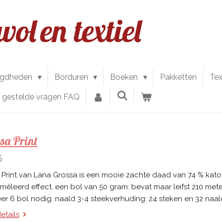
wol
en textiel
igdheden
Borduren
Boeken
Pakketten
Tex
l gestelde vragen FAQ
sa Print
5
 Print van Lana Grossa is een mooie zachte daad van 74 % kat
emêleerd effect. een bol van 50 gram. bevat maar leifst 210 met
r 6 bol nodig. naald 3-4 steekverhuding: 24 steken en 32 naald
etails