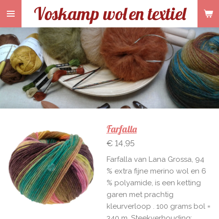
Voskamp wol
en textiel
Ga
direct
naar
de
hoofdinhoud
Farfalla
€ 14,95
Farfalla van Lana Grossa, 94
% extra fijne merino wol en 6
% polyamide, is een ketting
garen met prachtig
kleurverloop . 100 grams bol =
340 m. Steekverhouding: