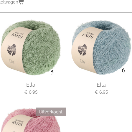
kelwagen
Ella
Ella
€ 6,95
€ 6,95
Uitverkocht