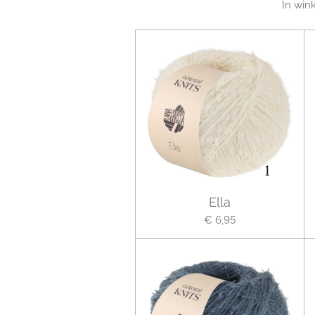
In win
Ella
€ 6,95