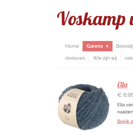
Ga
Voskamp 
direct
naar
de
hoofdinhoud
Home
Garens
Benodi
revieuws
Wie zijn wij
vee
Ella
€ 6,9
Ella va
naalden
Bekijk d