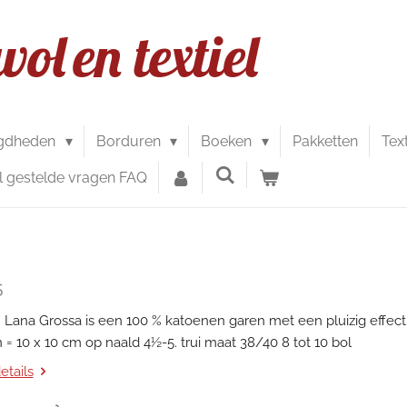
wol
en textiel
gdheden
Borduren
Boeken
Pakketten
Tex
l gestelde vragen FAQ
5
n Lana Grossa is een 100 % katoenen garen met een pluizig effect
 = 10 x 10 cm op naald 4½-5. trui maat 38/40 8 tot 10 bol
etails