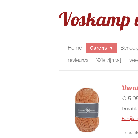
Ga
Voskamp 
direct
naar
de
hoofdinhoud
Home
Garens
Benodi
revieuws
Wie zijn wij
vee
Durab
€ 5,9
Durable
Bekijk d
In win