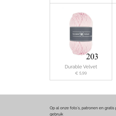
Durable Velvet
€ 5,99
Op al onze foto`s, patronen en grati
gebruik