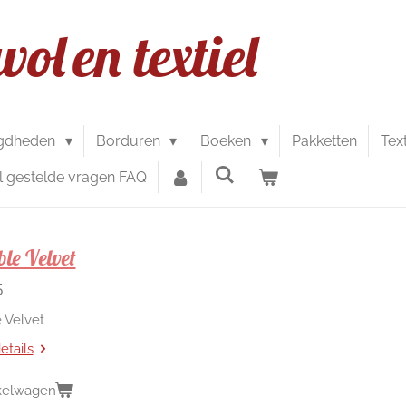
wol
en textiel
gdheden
Borduren
Boeken
Pakketten
Tex
l gestelde vragen FAQ
le Velvet
5
 Velvet
etails
kelwagen