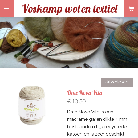
Voskamp wol
en textiel
Ga
direct
naar
de
hoofdinhoud
Uitverkocht
Dmc Nova Vita
€ 10,50
Dmc Nova Vita is een
macramé garen dikte 4 mm
bestaande uit gerecyclede
katoen en is zeer geschikt