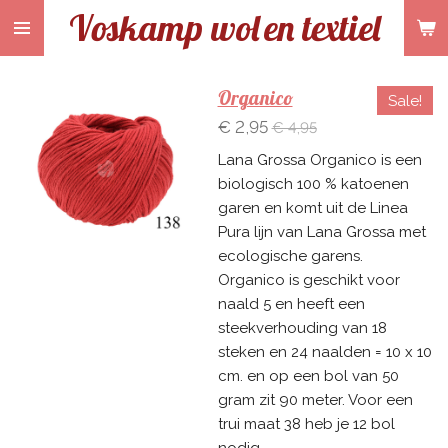
Voskamp wol
en textiel
Ga
direct
naar
de
Organico
Sale!
hoofdinhoud
€ 2,95
€ 4,95
Lana Grossa Organico is een
biologisch 100 % katoenen
garen en komt uit de Linea
Pura lijn van Lana Grossa met
ecologische garens.
Organico is geschikt voor
naald 5 en heeft een
steekverhouding van 18
steken en 24 naalden = 10 x 10
cm. en op een bol van 50
gram zit 90 meter. Voor een
trui maat 38 heb je 12 bol