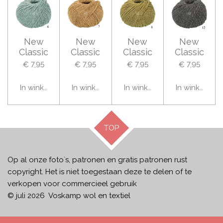
New
New
New
New
Classic
Classic
Classic
Classic
€ 7,95
€ 7,95
€ 7,95
€ 7,95
In winkelwagen
In winkelwagen
In winkelwagen
In winkelwag
TOP
Op al onze foto`s, patronen en gratis patronen rust
copyright. Het is niet toegestaan deze te delen of te
verkopen voor commercieel gebruik
© juli 2026 Voskamp wol en textiel