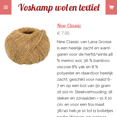
Voskamp wol
en textiel
Ga
direct
naar
de
New Classic
hoofdinhoud
€ 7,95
New Classic van Lana Grossa
is een heerlijk zacht en warm
garen voor de herfst/winte.48
% merino wol, 36 % bamboo
viscose 8% yak en 8 %
polyester en daardoor heerlijk
zacht. geschikt voor naald 6-
7 en op een bol van 50 gram
zit 100 m. Steekverhouding: 18
steken en 22naalden = 10 X 10
cm. en voor een trui maat
38/40 heb je 10 tot 11 bolletjes