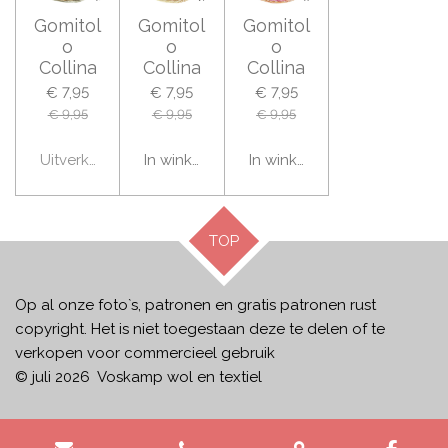
Gomitol
Gomitol
Gomitol
o
o
o
Collina
Collina
Collina
€ 7,95
€ 7,95
€ 7,95
€ 9,95
€ 9,95
€ 9,95
Uitverkocht
In winkelwagen
In winkelwagen
TOP
Op al onze foto`s, patronen en gratis patronen rust
copyright. Het is niet toegestaan deze te delen of te
verkopen voor commercieel gebruik
© juli 2026 Voskamp wol en textiel