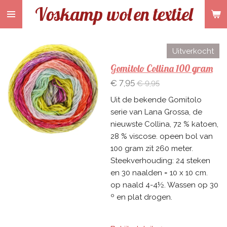
Voskamp wol
en textiel
Ga
direct
naar
de
Uitverkocht
hoofdinhoud
Gomitolo Collina 100 gram
€ 7,95
€ 9,95
Uit de bekende Gomitolo
serie van Lana Grossa, de
nieuwste Collina, 72 % katoen,
28 % viscose. opeen bol van
100 gram zit 260 meter.
Steekverhouding: 24 steken
en 30 naalden = 10 x 10 cm.
op naald 4-4½. Wassen op 30
º en plat drogen.