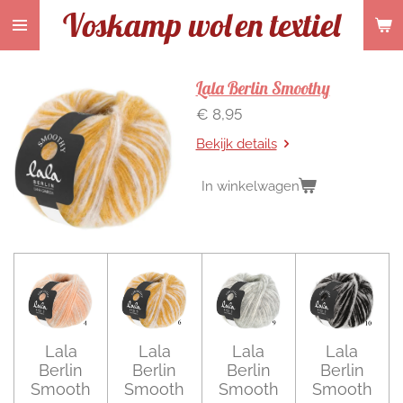
Voskamp wol
en textiel
Ga
direct
naar
de
Lala Berlin Smoothy
hoofdinhoud
€ 8,95
Bekijk details
In winkelwagen
Lala
Lala
Lala
Lala
Berlin
Berlin
Berlin
Berlin
Smooth
Smooth
Smooth
Smooth