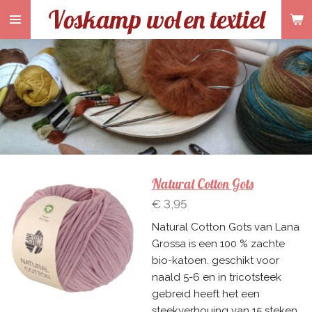
Voskamp wol
en textiel
Ga
direct
naar
de
hoofdinhoud
Natural Cotton Gots
€ 3,95
Natural Cotton Gots van Lana
Grossa is een 100 % zachte
bio-katoen. geschikt voor
naald 5-6 en in tricotsteek
gebreid heeft het een
steekverhouing van 15 steken