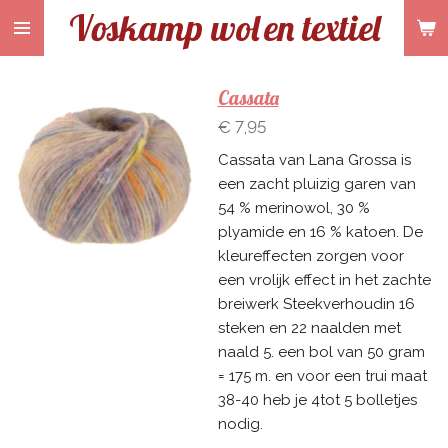
Voskamp wol
en textiel
Ga
direct
naar
de
Cassata
hoofdinhoud
€ 7,95
Cassata van Lana Grossa is
een zacht pluizig garen van
54 % merinowol, 30 %
plyamide en 16 % katoen. De
kleureffecten zorgen voor
een vrolijk effect in het zachte
breiwerk Steekverhoudin 16
steken en 22 naalden met
naald 5. een bol van 50 gram
= 175 m. en voor een trui maat
38-40 heb je 4tot 5 bolletjes
nodig.