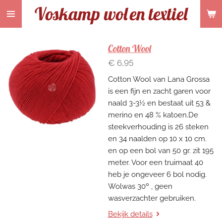
Voskamp wol
en textiel
Ga
direct
naar
de
Cotton Wool
hoofdinhoud
€ 6,95
Cotton Wool van Lana Grossa
is een fijn en zacht garen voor
naald 3-3½ en bestaat uit 53 &
merino en 48 % katoen.De
steekverhouding is 26 steken
en 34 naalden op 10 x 10 cm.
en op een bol van 50 gr. zit 195
meter. Voor een truimaat 40
heb je ongeveer 6 bol nodig.
Wolwas 30º , geen
wasverzachter gebruiken.
Bekijk details