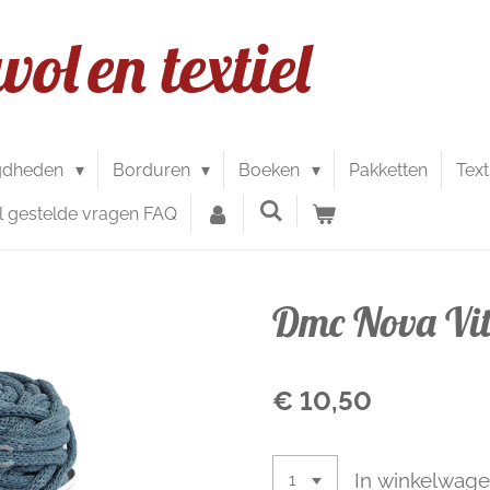
wol
en textiel
gdheden
Borduren
Boeken
Pakketten
Text
l gestelde vragen FAQ
Dmc Nova Vi
€ 10,50
In winkelwag