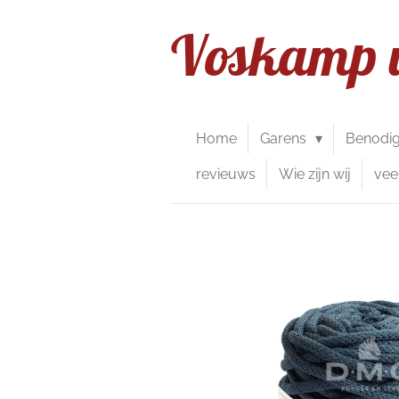
Ga
Voskamp 
direct
naar
de
hoofdinhoud
Home
Garens
Benodi
revieuws
Wie zijn wij
vee