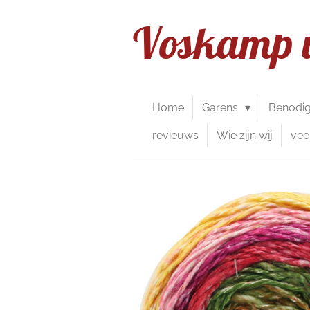
Ga
Voskamp 
direct
naar
de
hoofdinhoud
Home
Garens
Benodi
revieuws
Wie zijn wij
vee