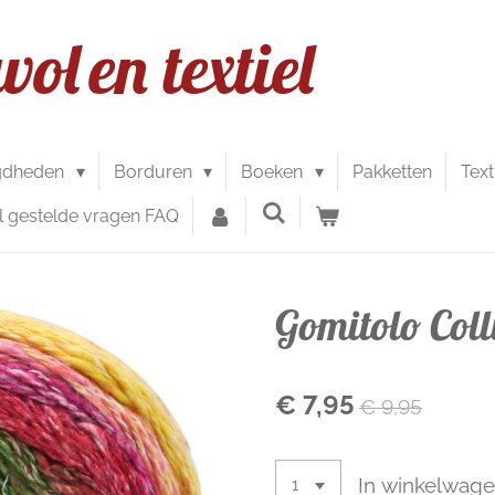
wol
en textiel
gdheden
Borduren
Boeken
Pakketten
Text
l gestelde vragen FAQ
Gomitolo Coll
€ 7,95
€ 9,95
In winkelwag