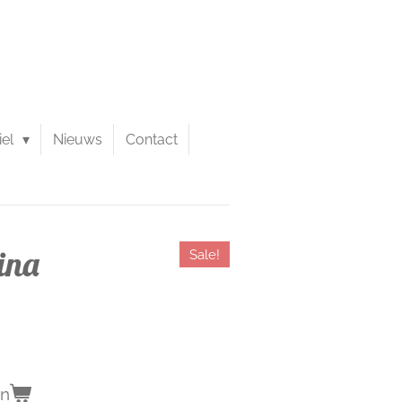
iel
Nieuws
Contact
ina
Sale!
en