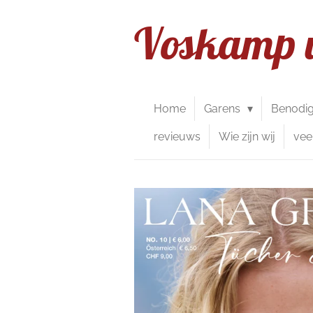
Ga
Voskamp 
direct
naar
de
hoofdinhoud
Home
Garens
Benodi
revieuws
Wie zijn wij
vee