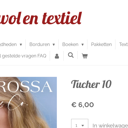
wol
en textiel
gdheden
Borduren
Boeken
Pakketten
Text
l gestelde vragen FAQ
Tucher 10
€ 6,00
In winkelwag