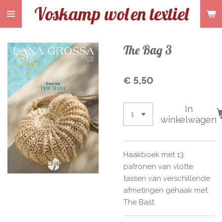
Voskamp wol
en textiel
Ga
direct
naar
de
The Bag 3
hoofdinhoud
€ 5,50
In
winkelwagen
Haakboek met 13
patronen van vlotte
tassen van verschillende
afmetingen gehaak met
The Bast.