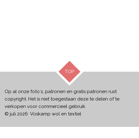
TOP
Op al onze foto`s, patronen en gratis patronen rust
copyright. Het is niet toegestaan deze te delen of te
verkopen voor commercieel gebruik
© juli 2026 Voskamp wol en textiel