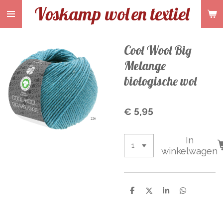
Voskamp wol
en textiel
Ga
direct
naar
de
Cool Wool Big
hoofdinhoud
Melange
biologische wol
€ 5,95
In
winkelwagen
D
D
S
D
e
e
h
e
l
e
a
l
e
l
r
e