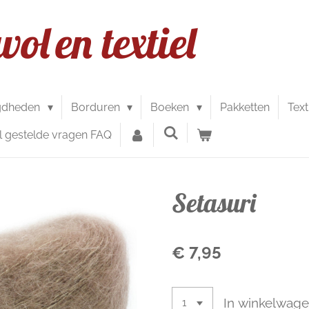
wol
en textiel
gdheden
Borduren
Boeken
Pakketten
Text
l gestelde vragen FAQ
Setasuri
€ 7,95
In winkelwag