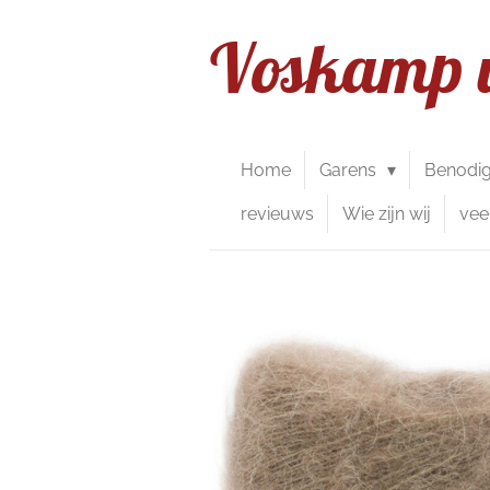
Ga
Voskamp 
direct
naar
de
hoofdinhoud
Home
Garens
Benodi
revieuws
Wie zijn wij
vee