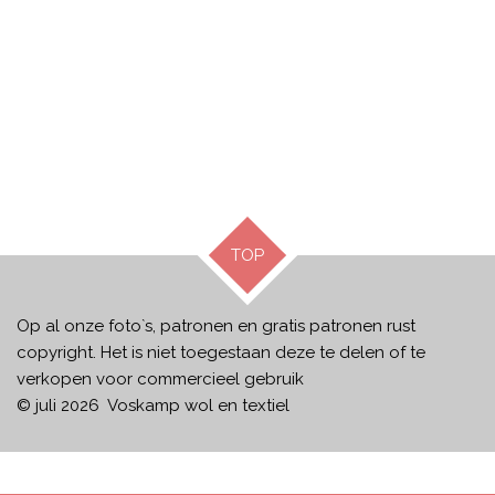
TOP
Op al onze foto`s, patronen en gratis patronen rust
copyright. Het is niet toegestaan deze te delen of te
verkopen voor commercieel gebruik
© juli 2026 Voskamp wol en textiel