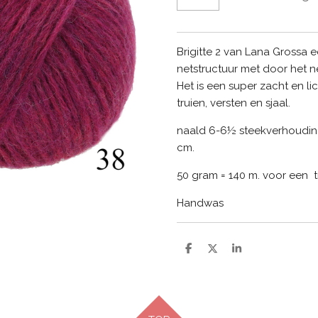
Brigitte 2 van Lana Grossa
netstructuur met door het 
Het is een super zacht en l
truien, versten en sjaal.
naald 6-6½ steekverhouding
cm.
50 gram = 140 m. voor een t
Handwas
D
D
S
e
e
h
l
e
a
e
l
r
n
e