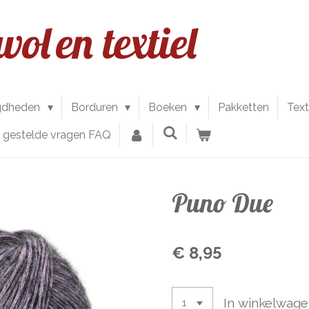
wol
en textiel
gdheden
Borduren
Boeken
Pakketten
Text
l gestelde vragen FAQ
Puno Due
€ 8,95
In winkelwag