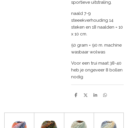
sportieve uitstraling.
naald 7-9
steeekverhouding 14
steken en 18 naalden = 10
x 10 cm.
50 gram = 90 m. machine
wasbaar wolwas
Voor een trui maat 38-40
heb je ongeveer 8 bollen
nodig
D
D
S
D
e
e
h
e
l
e
a
l
e
l
r
e
n
e
n