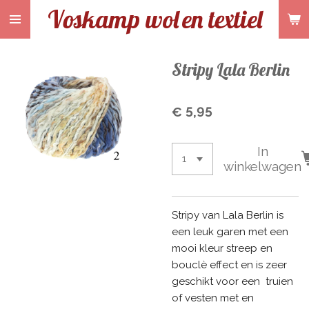
Voskamp wol
en textiel
Ga
direct
naar
de
Stripy Lala Berlin
hoofdinhoud
€ 5,95
In
winkelwagen
Stripy van Lala Berlin is
een leuk garen met een
mooi kleur streep en
bouclè effect en is zeer
geschikt voor een truien
of vesten met en