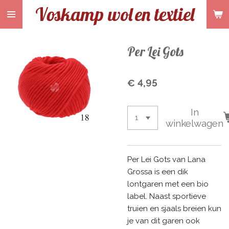
Voskamp wol
en textiel
Ga
direct
naar
de
Per Lei Gots
hoofdinhoud
€ 4,95
In
winkelwagen
Per Lei Gots van Lana
Grossa is een dik
lontgaren met een bio
label. Naast sportieve
truien en sjaals breien kun
je van dit garen ook