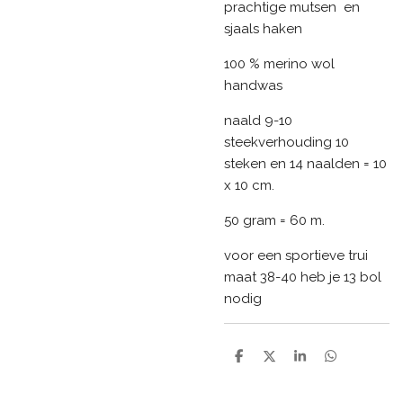
prachtige mutsen en
sjaals haken
100 % merino wol
handwas
naald 9-10
steekverhouding 10
steken en 14 naalden = 10
x 10 cm.
50 gram = 60 m.
voor een sportieve trui
maat 38-40 heb je 13 bol
nodig
D
D
S
D
e
e
h
e
l
e
a
l
e
l
r
e