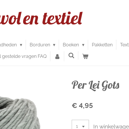
wol
en textiel
gdheden
Borduren
Boeken
Pakketten
Text
l gestelde vragen FAQ
Per Lei Gots
€ 4,95
In winkelwag