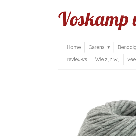
Ga
Voskamp 
direct
naar
de
hoofdinhoud
Home
Garens
Benodi
revieuws
Wie zijn wij
vee