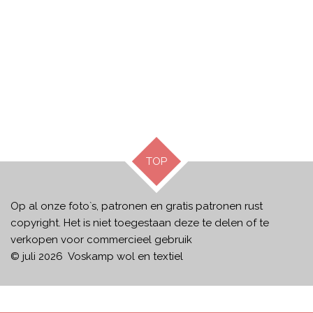
TOP
Op al onze foto`s, patronen en gratis patronen rust
copyright. Het is niet toegestaan deze te delen of te
verkopen voor commercieel gebruik
© juli 2026 Voskamp wol en textiel