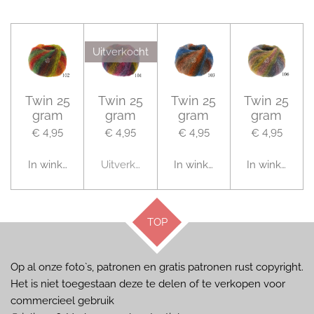
l
e
a
l
e
l
r
e
n
e
n
Uitverkocht
Twin 25
Twin 25
Twin 25
Twin 25
gram
gram
gram
gram
€ 4,95
€ 4,95
€ 4,95
€ 4,95
In winkelwagen
Uitverkocht
In winkelwagen
In winkelwag
TOP
Op al onze foto`s, patronen en gratis patronen rust copyright.
Het is niet toegestaan deze te delen of te verkopen voor
commercieel gebruik