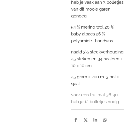
heb je vaak aan 3 bolletjes
van dit mooie garen
genoeg.
54 % merino wol 20 %
baby alpaca 26 %
polyamide. handwas
naald 3½ steekverhouding
25 steken en 34 naalden =
10 x 10 cm.
25 gram = 200 m. 3 bol =
sjaal
voor een trui mat 38-40
heb je 12 bolletjes nodig
D
D
S
D
e
e
h
e