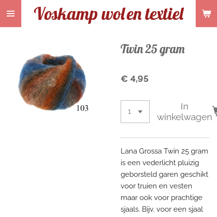
Voskamp wol
en textiel
Ga
direct
naar
de
Twin 25 gram
hoofdinhoud
€ 4,95
In
winkelwagen
Lana Grossa Twin 25 gram
is een vederlicht pluizig
geborsteld garen geschikt
voor truien en vesten
maar ook voor prachtige
sjaals. Bijv. voor een sjaal