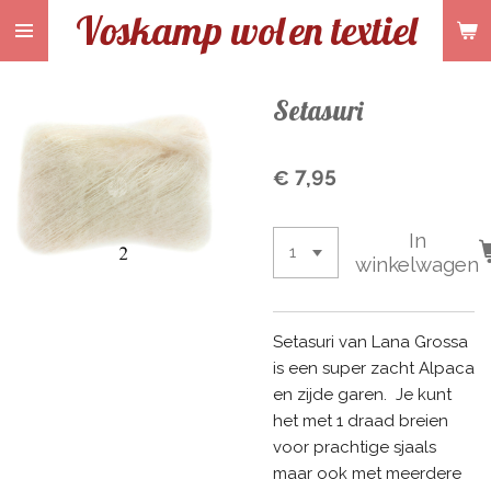
Voskamp wol
en textiel
Ga
direct
naar
de
Setasuri
hoofdinhoud
€ 7,95
In
winkelwagen
Setasuri van Lana Grossa
is een super zacht Alpaca
en zijde garen. Je kunt
het met 1 draad breien
voor prachtige sjaals
maar ook met meerdere