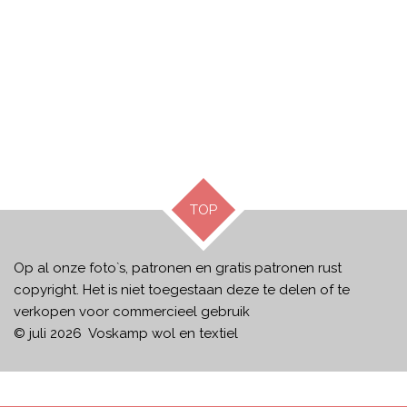
TOP
Op al onze foto`s, patronen en gratis patronen rust
copyright. Het is niet toegestaan deze te delen of te
verkopen voor commercieel gebruik
© juli 2026 Voskamp wol en textiel