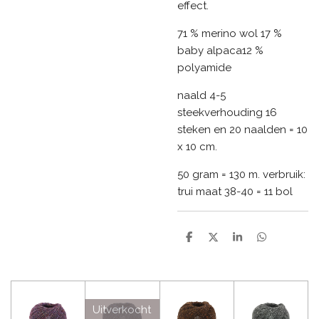
effect.
71 % merino wol 17 %
baby alpaca12 %
polyamide
naald 4-5
steekverhouding 16
steken en 20 naalden = 10
x 10 cm.
50 gram = 130 m. verbruik:
trui maat 38-40 = 11 bol
D
D
S
D
e
e
h
e
l
e
a
l
e
l
r
e
n
e
n
Uitverkocht