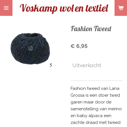
Voskamp wol
en textiel
Ga
direct
naar
de
Fashion Tweed
hoofdinhoud
€ 6,95
Uitverkocht
Fashion tweed van Lana
Grossa is een stoer twed
garen maar door de
samenstelling van merino
en baby alpaca een
zachte draad met tweed