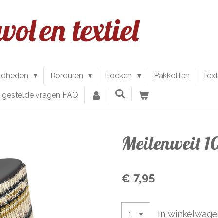
wol
en textiel
gdheden
Borduren
Boeken
Pakketten
Text
l gestelde vragen FAQ
Meilenweit 10
€ 7,95
In winkelwag