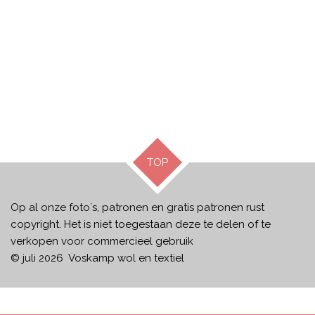
TOP
Op al onze foto`s, patronen en gratis patronen rust
copyright. Het is niet toegestaan deze te delen of te
verkopen voor commercieel gebruik
© juli 2026 Voskamp wol en textiel