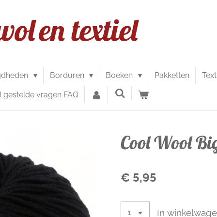
wol
en textiel
gdheden
Borduren
Boeken
Pakketten
Text
l gestelde vragen FAQ
Cool Wool Bi
€ 5,95
In winkelwag