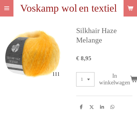
Voskamp wol
en textiel
Ga
direct
naar
de
Silkhair Haze
hoofdinhoud
Melange
€ 8,95
In
winkelwagen
D
D
S
D
e
e
h
e
l
e
a
l
e
l
r
e
n
e
n