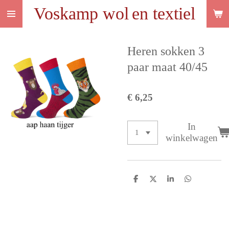
Voskamp wol
en textiel
Ga
direct
naar
de
Heren sokken 3
hoofdinhoud
paar maat 40/45
€ 6,25
In
winkelwagen
D
D
S
D
e
e
h
e
l
e
a
l
e
l
r
e
n
e
n