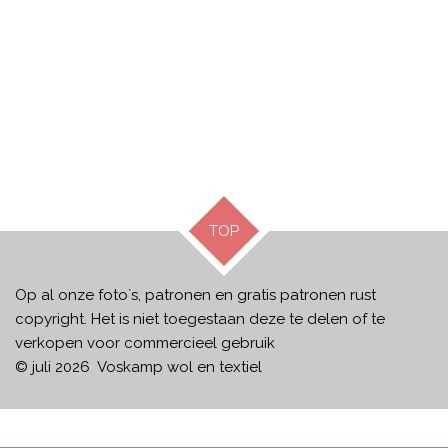
TOP
Op al onze foto`s, patronen en gratis patronen rust
copyright. Het is niet toegestaan deze te delen of te
verkopen voor commercieel gebruik
© juli 2026 Voskamp wol en textiel