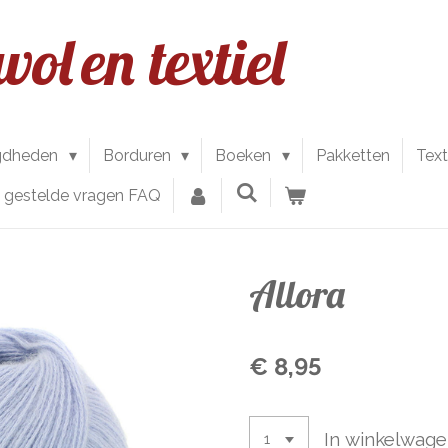
wol
en textiel
gdheden
Borduren
Boeken
Pakketten
Text
l gestelde vragen FAQ
Allora
€ 8,95
In winkelwag