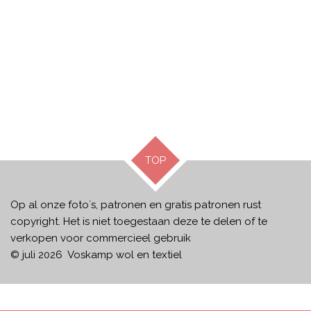
TOP
Op al onze foto`s, patronen en gratis patronen rust
copyright. Het is niet toegestaan deze te delen of te
verkopen voor commercieel gebruik
© juli 2026 Voskamp wol en textiel