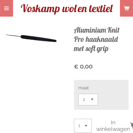
Voskamp wol
en textiel
Ga
direct
naar
de
Aluminium Knit
hoofdinhoud
Pro haaknaald
met soft grip
€ 0,00
maat
In
winkelwagen