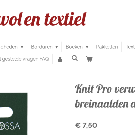
wol
en textiel
gdheden
Borduren
Boeken
Pakketten
Text
l gestelde vragen FAQ
Knit Pro verw
breinaalden 
€ 7,50