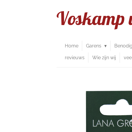
Ga
Voskamp 
direct
naar
de
hoofdinhoud
Home
Garens
Benodi
revieuws
Wie zijn wij
vee