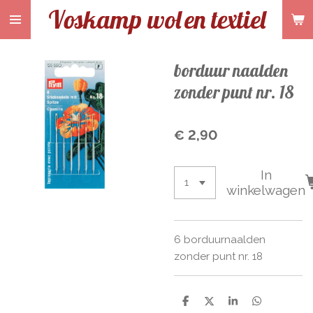
Voskamp wol
en textiel
Ga
direct
naar
de
borduur naalden
hoofdinhoud
zonder punt nr. 18
€ 2,90
In
winkelwagen
6 borduurnaalden
zonder punt nr. 18
D
D
S
D