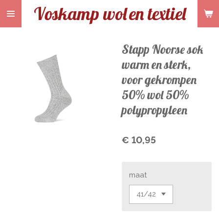
Voskamp wol
en textiel
Ga
direct
naar
de
Stapp Noorse sok
hoofdinhoud
warm en sterk,
voor gekrompen
50% wol 50%
polypropyleen
€ 10,95
maat