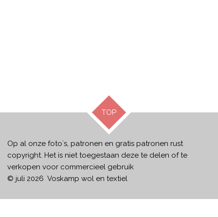
TOP
Op al onze foto`s, patronen en gratis patronen rust
copyright. Het is niet toegestaan deze te delen of te
verkopen voor commercieel gebruik
© juli 2026 Voskamp wol en textiel