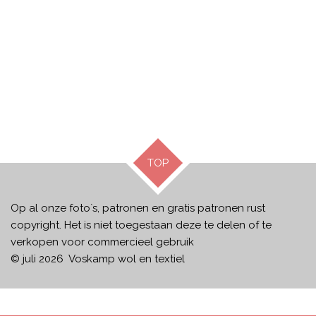
TOP
Op al onze foto`s, patronen en gratis patronen rust
copyright. Het is niet toegestaan deze te delen of te
verkopen voor commercieel gebruik
© juli 2026 Voskamp wol en textiel