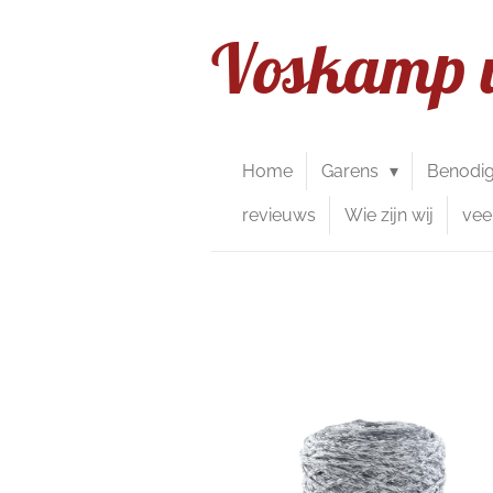
Ga
Voskamp 
direct
naar
de
hoofdinhoud
Home
Garens
Benodi
revieuws
Wie zijn wij
vee