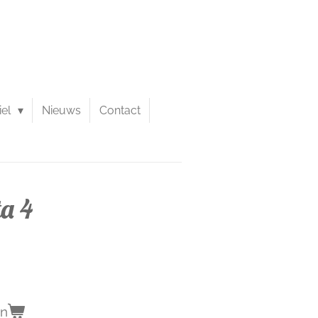
iel
Nieuws
Contact
a 4
en