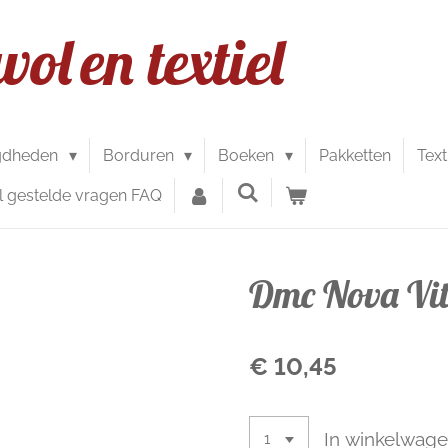
wol
en textiel
gdheden
Borduren
Boeken
Pakketten
Text
l gestelde vragen FAQ
Dmc Nova Vit
€ 10,45
In winkelwag