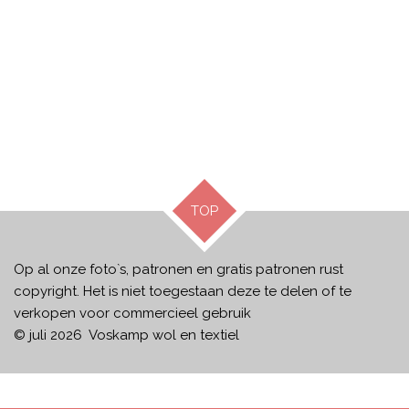
TOP
Op al onze foto`s, patronen en gratis patronen rust
copyright. Het is niet toegestaan deze te delen of te
verkopen voor commercieel gebruik
© juli 2026 Voskamp wol en textiel