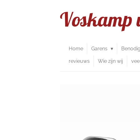
Ga
Voskamp 
direct
naar
de
hoofdinhoud
Home
Garens
Benodi
revieuws
Wie zijn wij
vee