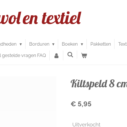
wol
en textiel
gdheden
Borduren
Boeken
Pakketten
Text
l gestelde vragen FAQ
Kiltspeld 8 cm
€ 5,95
Uitverkocht